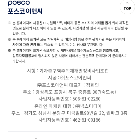
TOP
본 홈페이지에 사용된 CG, 일러스트, 이미지 등은 소비자의 이해를 돕기 위해 제작된
것으로 실제와 다소 차이가 있을 수 있으며, 사업과정 및 실제 시공에 따라 변경될 수
있습니다.
본 홈페이지 표기된 모든 개발계획 및 예정사항 등은 추후 관계기관 혹은 지자체의
사정에 따라 변경 또는 취소될 수 있으며, 이는 당사와 무관합니다.
본 홈페이지에 표기된 중요사항 및 세부사항은 입주자모집공고를 참조하시고,
입주자모집공고에 명시되지 않은 사항에 대해서는 견본주택 관계자에게 문의하시기
바랍니다.
시행 : 기자촌구역주택재개발정비사업조합
시공 : ㈜포스코이앤씨
㈜포스코이앤씨 대표자 : 정희민
주소 : 경상북도 포항시 북구 중흥로 307(죽도동)
사업자등록번호 : 506-81-02280
온라인 마케팅 대행 : ㈜넥스미디어
주소 : 경기도 성남시 분당구 미금일로90번길 32, 웰파크 3층
사업자등록번호 : 462-81-00186