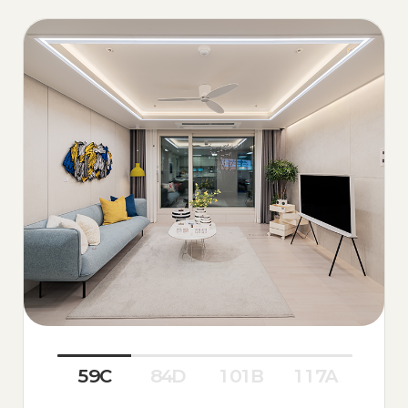
59C
84D
101B
117A