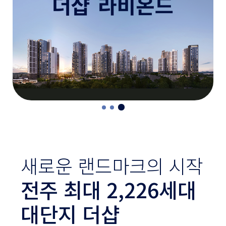
새
로
운
랜
드
마
크
의
시
작
전
주
최
대
2
,
2
2
6
세
대
대
단
지
더
샵